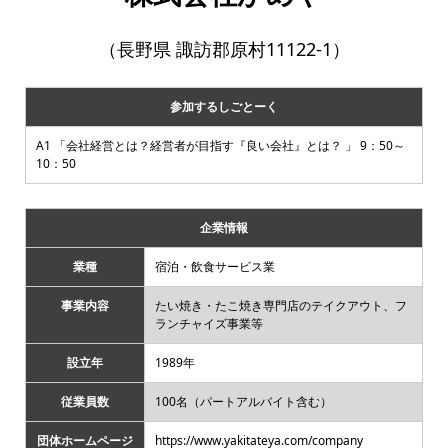
（長野県 諏訪郡原村11122-1）
参加するしごとーく
A1 「会社経営とは？経営者が目指す『良い会社』とは？ 」 9：50～
10：50
企業情報
業種
宿泊・飲食サービス業
事業内容
たい焼き・たこ焼き専門店のテイクアウト、フ
ランチャイズ事業等
設立年
1989年
従業員数
100名（パートアルバイト含む）
団体ホームページ
https://www.yakitateya.com/company